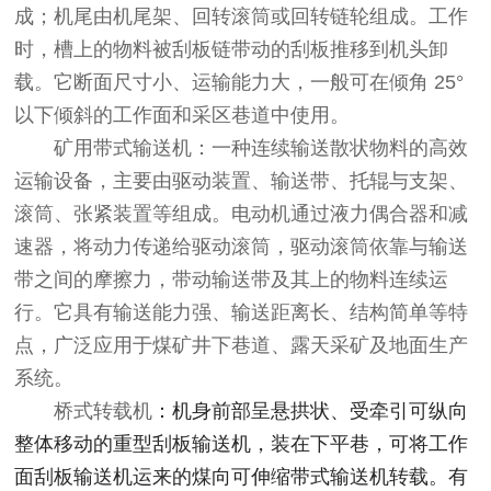
成；机尾由机尾架、回转滚筒或回转链轮组成。工作
时，槽上的物料被刮板链带动的刮板推移到机头卸
载。它断面尺寸小、运输能力大，一般可在倾角 25°
以下倾斜的工作面和采区巷道中使用。
矿用带式输送机
：一种连续输送散状物料的高效
运输设备，主要由驱动装置、输送带、托辊与支架、
滚筒、张紧装置等组成。电动机通过液力偶合器和减
速器，将动力传递给驱动滚筒，驱动滚筒依靠与输送
带之间的摩擦力，带动输送带及其上的物料连续运
行。它具有输送能力强、输送距离长、结构简单等特
点，广泛应用于煤矿井下巷道、露天采矿及地面生产
系统。
桥式转载机
：机身前部呈悬拱状、受牵引可纵向
整体移动的重型刮板输送机，装在下平巷，可将工作
面刮板输送机运来的煤向可伸缩带式输送机转载。有